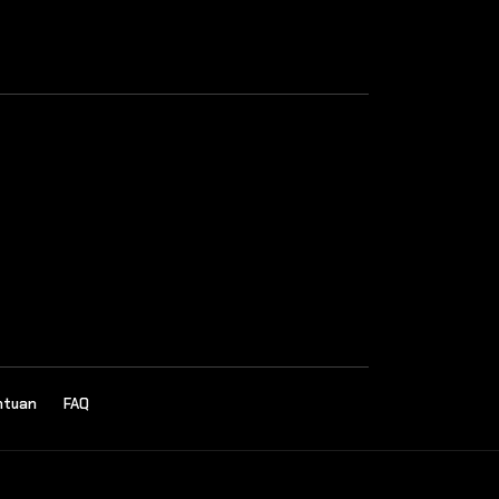
ntuan
FAQ
ts reserved.