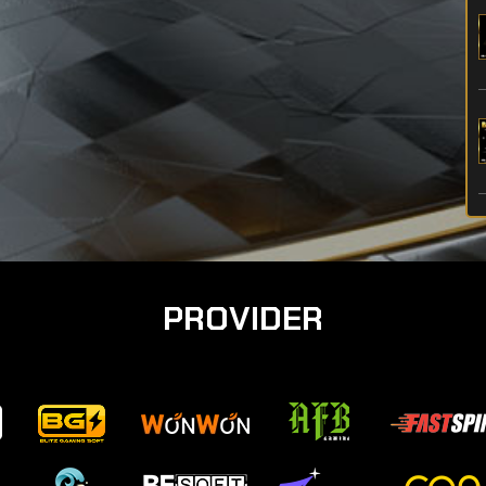
PROVIDER