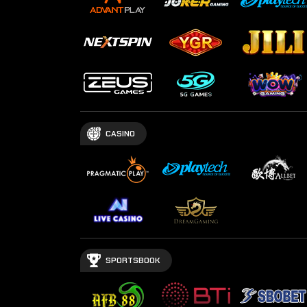
CASINO
SPORTSBOOK