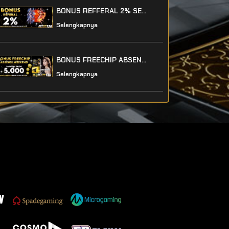
BONUS REFFERAL 2% SE...
Selengkapnya
BONUS FREECHIP ABSEN...
Selengkapnya