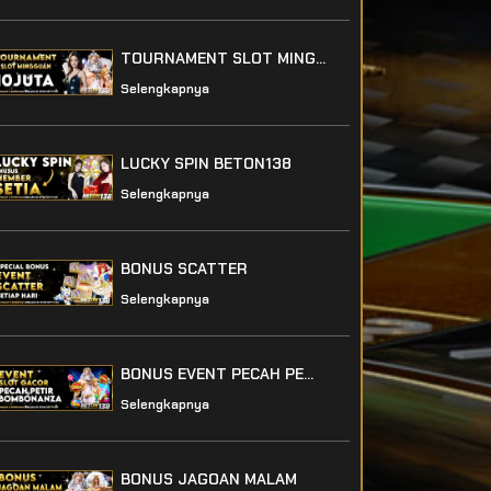
TOURNAMENT SLOT MING...
Selengkapnya
LUCKY SPIN BETON138
Selengkapnya
BONUS SCATTER
Selengkapnya
BONUS EVENT PECAH PE...
Selengkapnya
BONUS JAGOAN MALAM