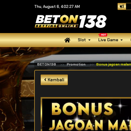
Thu, August 6, 4:02:28 AM
Slot
Live Game
BETON138
Promotion
Bonus jagoan mala
Kembali