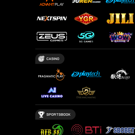
CASINO
SPORTSBOOK