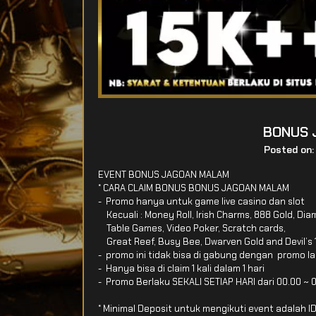
BONUS 
Posted on
EVENT BONUS JAGOAN MALAM
* CARA CLAIM BONUS BONUS JAGOAN MALAM
- Promo hanya untuk game live casino dan slot
Kecuali : Money Roll, Irish Charms, 888 Gold, Dia
Table Games, Video Poker, Scratch cards,
Great Reef, Busy Bee, Dwarven Gold and Devil’s 
- promo ini tidak bisa di gabung dengan promo la
- Hanya bisa di claim 1 kali dalam 1 hari
- Promo Berlaku SEKALI SETIAP HARI dari 00.00 ~ 
* Minimal Deposit untuk mengikuti event adalah I