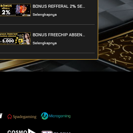
BONUS REFFERAL 2% SE...
Selengkapnya
BONUS FREECHIP ABSEN...
Selengkapnya