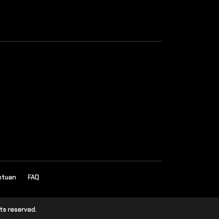
ntuan
FAQ
ts reserved.