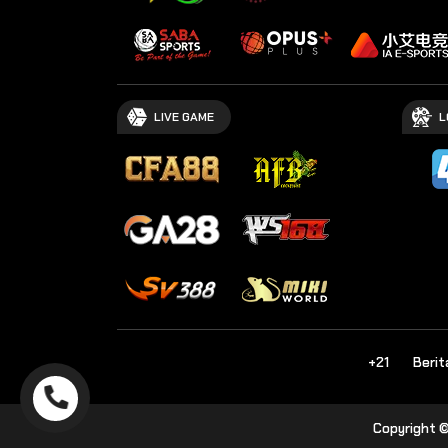
LIVE GAME
L
+21
Berit
Copyright ©