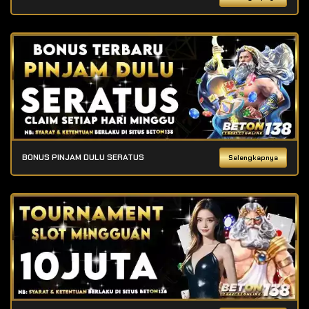
BONUS PINJAM DULU SERATUS
Selengkapnya