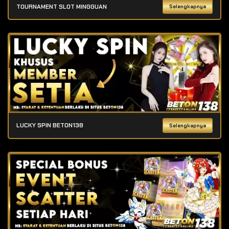
TOURNAMENT SLOT MINGGUAN
Selengkapnya
LUCKY SPIN BETON138
Selengkapnya