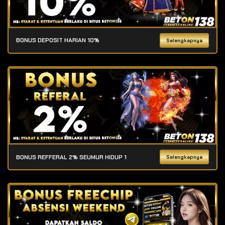
BONUS DEPOSIT HARIAN 10%
Selengkapnya
BONUS REFFERAL 2% SEUMUR HIDUP 1
Selengkapnya