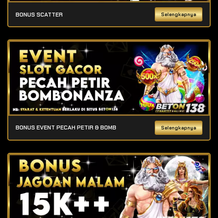
BONUS SCATTER
Selengkapnya
BONUS EVENT PECAH PETIR & BOMB
Selengkapnya